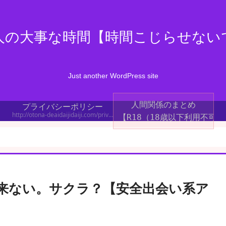
人の大事な時間【時間こじらせない
Just another WordPress site
人間関係のまとめ
プライバシーポリシー
http://otona-deaidaijidaiji.com/privacy-policy/
【R18（18歳以下利用不可
来ない。サクラ？【安全出会い系ア