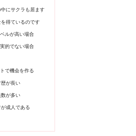
の中にサクラも居ます
金を得ているのです
レベルが高い場合
現実的でない場合
現
イトで機会を作る
営歴が長い
員数が多い
者が成人である