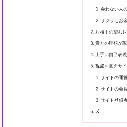
会わない人
サクラもお
お相手の望む
貴方の理想が
上手い自己表
視点を変えサ
サイトの運
サイトの会
サイト登録
〆