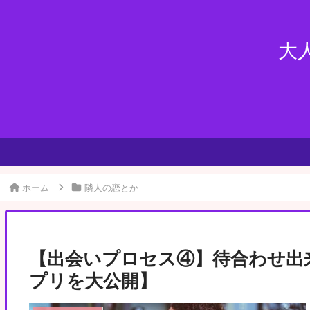
大
ホーム
隣人の恋とか
【出会いプロセス④】待合わせ出
プリを大公開】