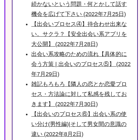
続かないという問題・何とかして話す
機会を広げて下さい (2022年7月25日)
【出会いプロセス④】待合わせ出来な
い。サクラ？【安全出会い系アプリを
大公開】 (2022年7月28日)
出会い系攻略のための流れ【具体的に
会う方策 | 出会いのプロセス⑤】 (2022
年7月29日)
雑記もろもろ【隣人の恋とか恋愛プロ
セス・方法論に対して私感を残してお
きます】 (2022年7月30日)
【出会いのプロセス⑥】出会い系の使
い分け(男性編)|そして男女間の意識の
違い (2022年8月2日)