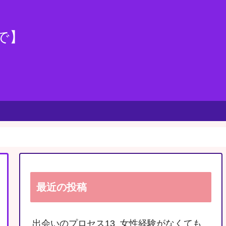
で】
）ですよ。←要注意】
最近の投稿
出会いのプロセス13‗女性経験がなくても