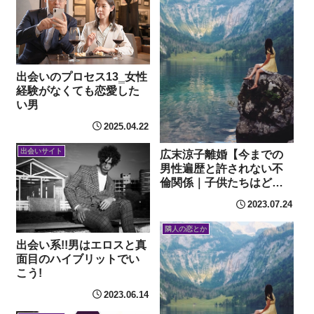
出会いのプロセス13‗女性
経験がなくても恋愛した
い男
2025.04.22
出会いサイト
広末涼子離婚【今までの
男性遍歴と許されない不
倫関係｜子供たちはどう
する？】
2023.07.24
隣人の恋とか
出会い系!!男はエロスと真
面目のハイブリットでい
こう!
2023.06.14